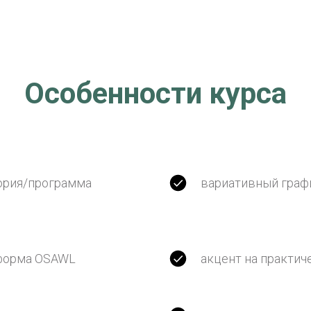
Особенности курса
тория/программа
вариативный граф
тформа OSAWL
акцент на практич