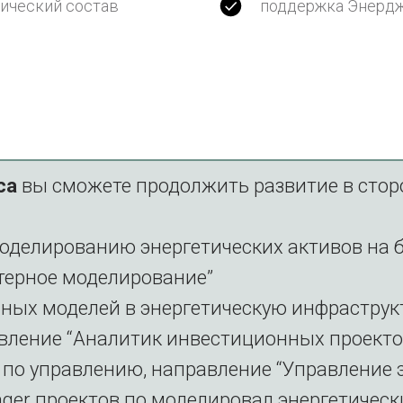
ический состав
поддержка Энерд
са
вы сможете продолжить развитие в сто
моделированию энергетических активов на 
терное моделирование”
ных моделей в энергетическую инфраструк
вление “Аналитик инвестиционных проектов
по управлению, направление “Управление 
ger проектов по моделировал энергетическ