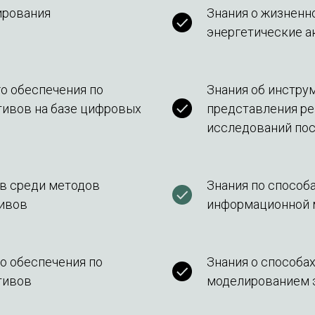
ирования
Знания о жизненн
энергетические а
о обеспечения по
Знания об инстру
тивов на базе цифровых
представления ре
исследований по
в среди методов
Знания по способ
тивов
информационной м
о обеспечения по
Знания о способах
тивов
моделированием 