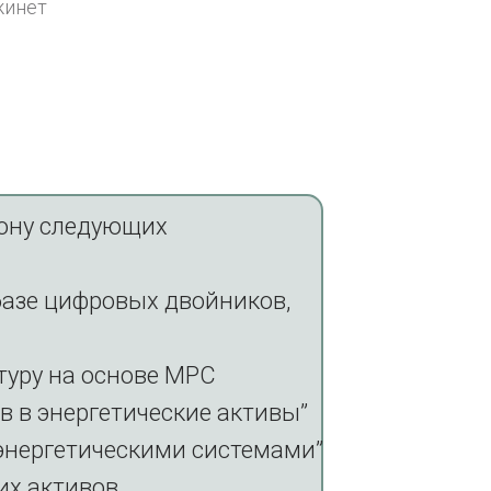
жинет
рону следующих
базе цифровых двойников,
туру на основе MPC
 в энергетические активы”
энергетическими системами”
их активов.