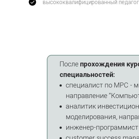
высококвалифицированный педагог
После
прохождения кур
специальностей:
специалист по MPC - 
направление “Компью
аналитик инвестицион
моделирования, напра
инженер-программист 
сustomer success mana