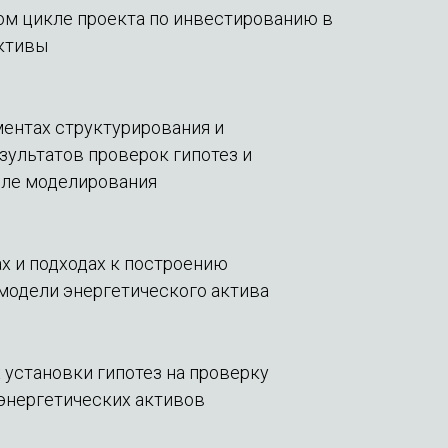
ом цикле проекта по инвестированию в
ктивы
ментах структурирования и
зультатов проверок гипотез и
сле моделирования
ах и подходах к построению
одели энергетического актива
 установки гипотез на проверку
энергетических активов