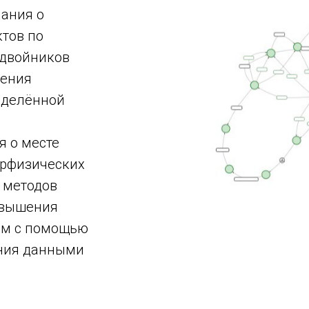
нания о
ктов по
 двойников
шения
еделённой
 о месте
ерфизических
е методов
овышения
ем с помощью
ния данными